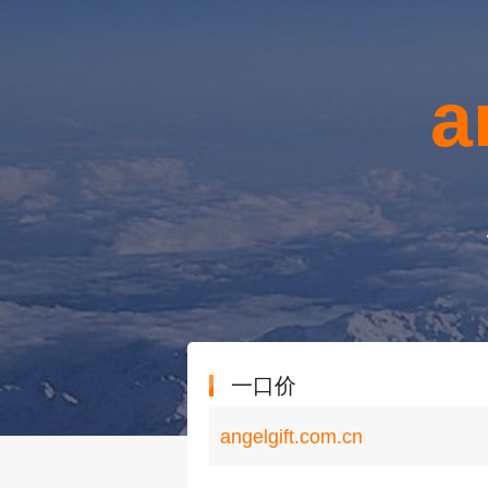
a
一口价
angelgift.com.cn